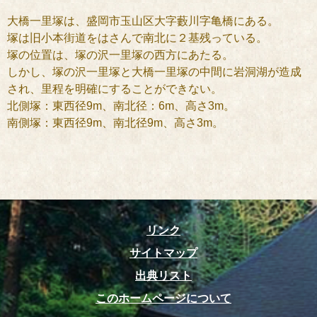
大橋一里塚は、盛岡市玉山区大字藪川字亀橋にある。
塚は旧小本街道をはさんで南北に２基残っている。
塚の位置は、塚の沢一里塚の西方にあたる。
しかし、塚の沢一里塚と大橋一里塚の中間に岩洞湖が造成
され、里程を明確にすることができない。
北側塚：東西径9m、南北径：6m、高さ3m。
南側塚：東西径9m、南北径9m、高さ3m。
リンク
サイトマップ
出典リスト
このホームページについて