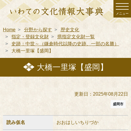
メニュー
Home
分野から探す
歴史文化
指定・登録文化財
県指定文化財一覧
史跡：中世～（鎌倉時代以降の史跡、一部の名勝）
大橋一里塚【盛岡】
大橋一里塚【盛岡】
更新日：2025年08月22日
盛岡市
読み仮名
おおはしいちりづか