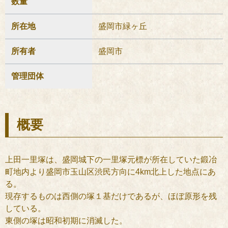
数量
所在地
盛岡市緑ヶ丘
所有者
盛岡市
管理団体
概要
上田一里塚は、盛岡城下の一里塚元標が所在していた鍛冶
町地内より盛岡市玉山区渋民方向に4km北上した地点にあ
る。
現存するものは西側の塚１基だけであるが、ほぼ原形を残
している。
東側の塚は昭和初期に消滅した。