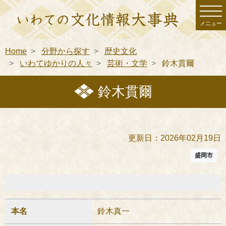
メニュー
Home
分野から探す
歴史文化
いわてゆかりの人々
芸術・文学
鈴木貫爾
鈴木貫爾
更新日：2026年02月19日
盛岡市
本名
鈴木真一