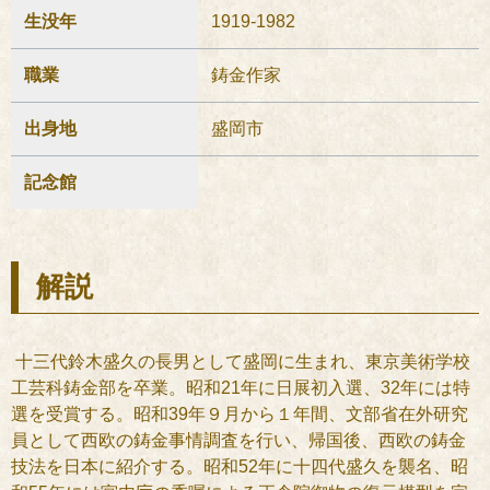
生没年
1919-1982
職業
鋳金作家
出身地
盛岡市
記念館
解説
十三代鈴木盛久の長男として盛岡に生まれ、東京美術学校
工芸科鋳金部を卒業。昭和21年に日展初入選、32年には特
選を受賞する。昭和39年９月から１年間、文部省在外研究
員として西欧の鋳金事情調査を行い、帰国後、西欧の鋳金
技法を日本に紹介する。昭和52年に十四代盛久を襲名、昭