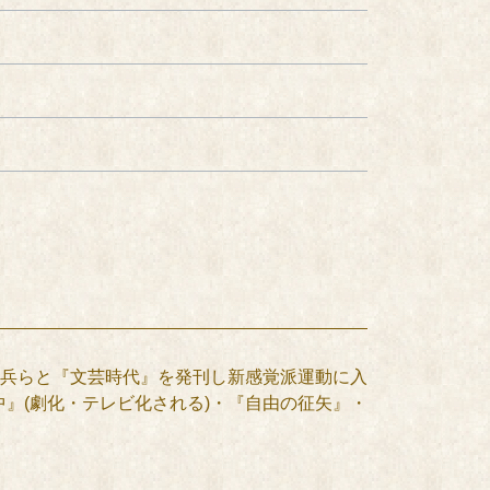
兵らと『文芸時代』を発刊し新感覚派運動に入
中』(劇化・テレビ化される)・『自由の征矢』・