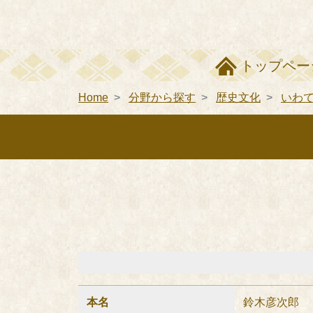
トップペー
Home
分野から探す
歴史文化
いわ
本名
鈴木彦次郎