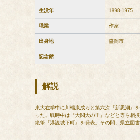
生没年
1898-1975
職業
作家
出身地
盛岡市
記念館
解説
東大在学中に川端康成らと第六次『新思潮』を
った。戦時中は『大関大の里』などと専ら相撲小
絶筆『港説城下町』を発表。その間、県立図書