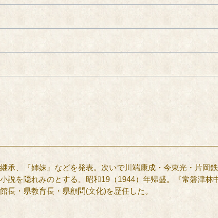
継承、『姉妹』などを発表。次いで川端康成・今東光・片岡鉄
説を隠れみのとする。昭和19（1944）年帰盛。『常磐津林
館長・県教育長・県顧問(文化)を歴任した。