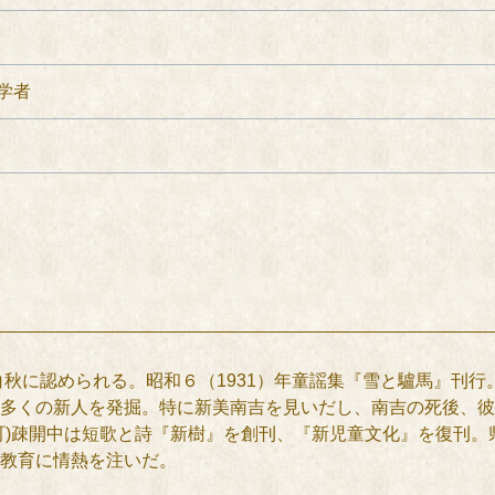
学者
秋に認められる。昭和６（1931）年童謡集『雪と驢馬』刊
多くの新人を発掘。特に新美南吉を見いだし、南吉の死後、彼
町)疎開中は短歌と詩『新樹』を創刊、『新児童文化』を復刊
教育に情熱を注いだ。