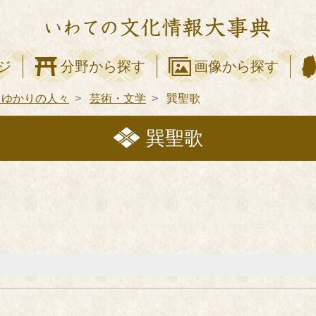
ジ
分野から探す
画像から探す
てゆかりの人々
芸術・文学
巽聖歌
巽聖歌