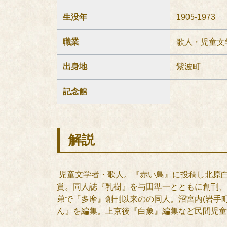
生没年
1905-1973
職業
歌人・児童文
出身地
紫波町
記念館
解説
児童文学者・歌人。『赤い鳥』に投稿し北原白
賞。同人誌『乳樹』を与田準一とともに創刊、
弟で『多摩』創刊以来のの同人。沼宮内(岩手
ん』を編集。上京後『白象』編集など民間児童