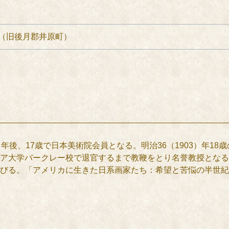
（旧後月郡井原町）
年後、17歳で日本美術院会員となる。明治36（1903）年1
ア大学バークレー校で退官するまで教鞭をとり名誉教授となる
びる。「アメリカに生きた日系画家たち：希望と苦悩の半世紀」