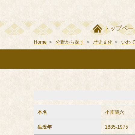
トップペー
Home
分野から探す
歴史文化
いわ
本名
小圃蔵六
生没年
1885-1975