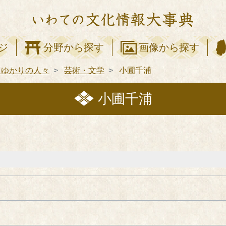
ジ
分野から探す
画像から探す
てゆかりの人々
芸術・文学
小圃千浦
小圃千浦