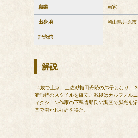
職業
画家
出身地
岡山県井原市
記念館
解説
14歳で上京、土佐派頓田丹陵の弟子となり、３
浦独特のスタイルを確立。戦後はカルフォルニ
ィクション作家の下鴨哲郎氏の調査で脚光を浴
国で開かれ好評を得た。