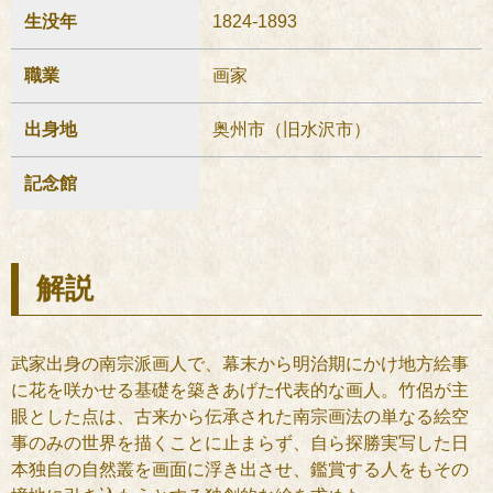
生没年
1824-1893
職業
画家
出身地
奥州市（旧水沢市）
記念館
解説
武家出身の南宗派画人で、幕末から明治期にかけ地方絵事
に花を咲かせる基礎を築きあげた代表的な画人。竹侶が主
眼とした点は、古来から伝承された南宗画法の単なる絵空
事のみの世界を描くことに止まらず、自ら探勝実写した日
本独自の自然叢を画面に浮き出させ、鑑賞する人をもその