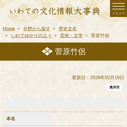
メニュー
Home
分野から探す
歴史文化
いわてゆかりの人々
芸術・文学
菅原竹侶
菅原竹侶
更新日：2026年02月19日
奥州市
本名