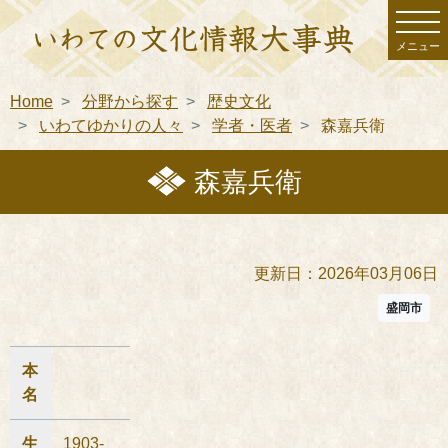
メニュー
Home
分野から探す
歴史文化
いわてゆかりの人々
学者・医者
森嘉兵衛
森嘉兵衛
更新日：2026年03月06日
盛岡市
本
名
生
1903-