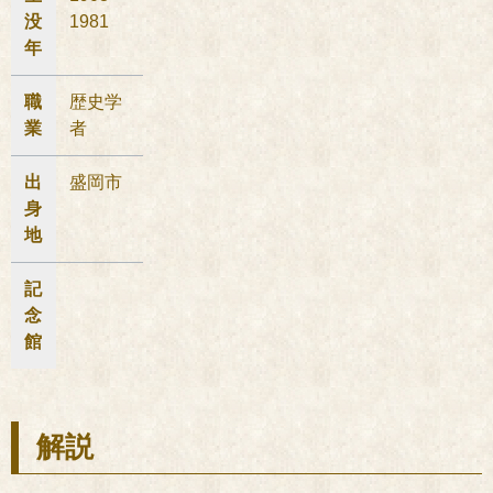
没
1981
年
職
歴史学
業
者
出
盛岡市
身
地
記
念
館
解説