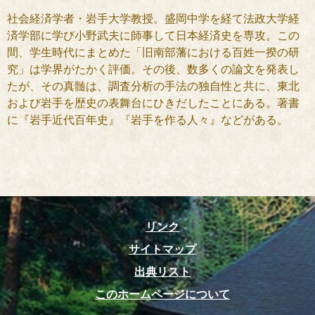
社会経済学者・岩手大学教授。盛岡中学を経て法政大学経
済学部に学び小野武夫に師事して日本経済史を専攻。この
間、学生時代にまとめた「旧南部藩における百姓一揆の研
究」は学界がたかく評価。その後、数多くの論文を発表し
たが、その真髄は、調査分析の手法の独自性と共に、東北
および岩手を歴史の表舞台にひきだしたことにある。著書
に『岩手近代百年史』『岩手を作る人々』などがある。
リンク
サイトマップ
出典リスト
このホームページについて