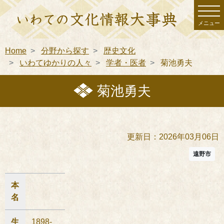
メニュー
Home
分野から探す
歴史文化
いわてゆかりの人々
学者・医者
菊池勇夫
菊池勇夫
更新日：2026年03月06日
遠野市
本
名
生
1898-