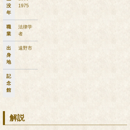
没
1975
年
職
法律学
業
者
出
遠野市
身
地
記
念
館
解説