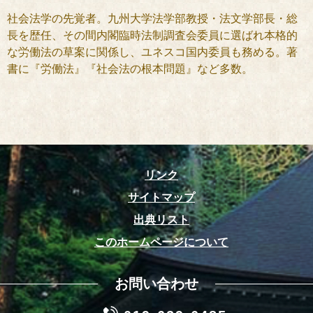
社会法学の先覚者。九州大学法学部教授・法文学部長・総
長を歴任、その間内閣臨時法制調査会委員に選ばれ本格的
な労働法の草案に関係し、ユネスコ国内委員も務める。著
書に『労働法』『社会法の根本問題』など多数。
リンク
サイトマップ
出典リスト
このホームページについて
お問い合わせ