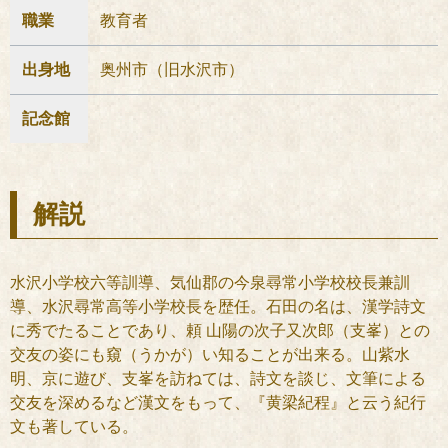
職業
教育者
出身地
奥州市（旧水沢市）
記念館
解説
水沢小学校六等訓導、気仙郡の今泉尋常小学校校長兼訓
導、水沢尋常高等小学校長を歴任。石田の名は、漢学詩文
に秀でたることであり、頼 山陽の次子又次郎（支峯）との
交友の姿にも窺（うかが）い知ることが出来る。山紫水
明、京に遊び、支峯を訪ねては、詩文を談じ、文筆による
交友を深めるなど漢文をもって、『黄梁紀程』と云う紀行
文も著している。