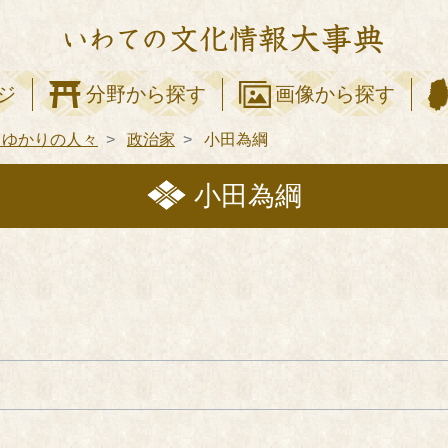
ジ
分野から探す
画像から探す
てゆかりの人々
政治家
小田為綱
小田為綱