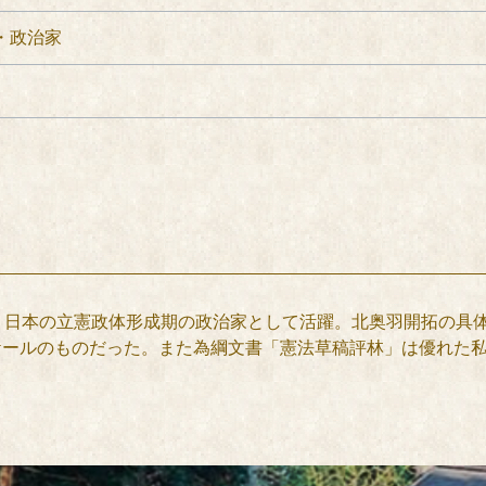
・政治家
来、日本の立憲政体形成期の政治家として活躍。北奥羽開拓の具
ケールのものだった。また為綱文書「憲法草稿評林」は優れた