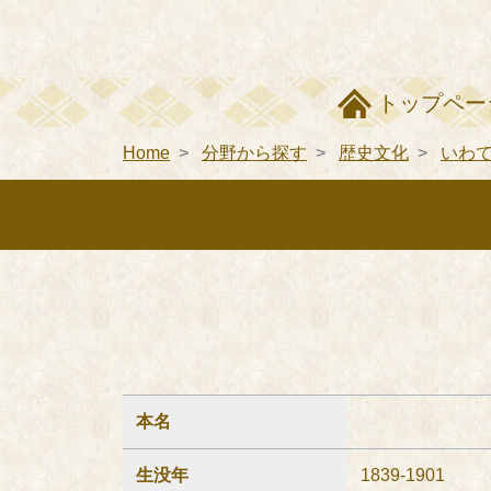
トップペー
Home
分野から探す
歴史文化
いわ
本名
生没年
1839-1901