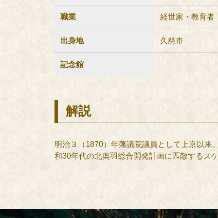
職業
経世家・教育者
出身地
久慈市
記念館
解説
明治３（1870）年藩議院議員として上京以
和30年代の北奥羽総合開発計画に匹敵するス