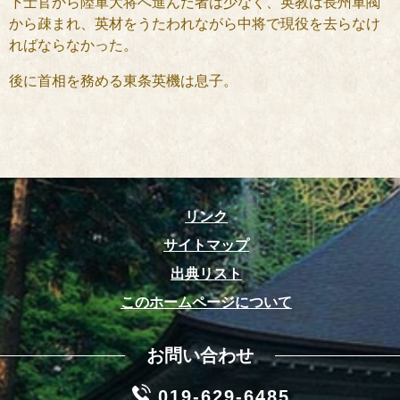
下士官から陸軍大将へ進んだ者は少なく、英教は長州軍閥
から疎まれ、英材をうたわれながら中将で現役を去らなけ
ればならなかった。
後に首相を務める東条英機は息子。
リンク
サイトマップ
出典リスト
このホームページについて
お問い合わせ
019-629-6485