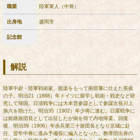
職業
陸軍軍人（中将）
出身地
盛岡市
記念館
解説
陸軍中尉・陸軍戦術家。能楽をもって南部藩に仕えた英俊
の子。明治21（1888）年ドイツに留学し戦術・戦史など研
究して帰国。日清戦争には大本営参謀として参謀次長川上
操六を助けた。明治35（1902）年少将に進む。日露戦争に
は姫路旅団長として出征したが病を得て内地帰還。回復
後、明治39（1906）年歩兵第三十旅団長となり京城に赴
任、翌年中将に進み予備役に編入となった。教導団出身の