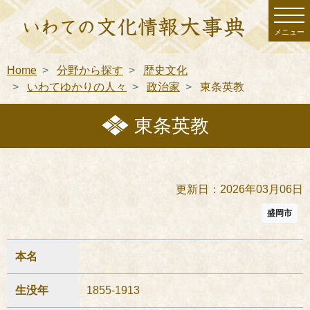
メニュー
Home
分野から探す
歴史文化
いわてゆかりの人々
政治家
東条英教
東条英教
更新日：2026年03月06日
盛岡市
本名
生没年
1855-1913