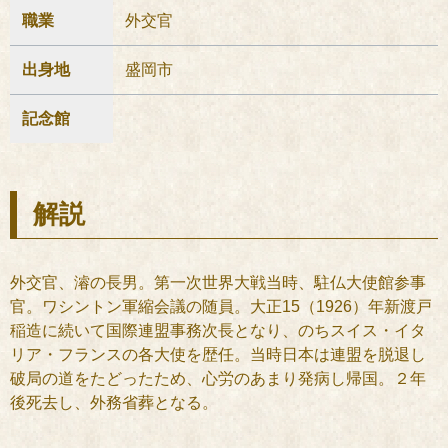
職業
外交官
出身地
盛岡市
記念館
解説
外交官、濬の長男。第一次世界大戦当時、駐仏大使館参事
官。ワシントン軍縮会議の随員。大正15（1926）年新渡戸
稲造に続いて国際連盟事務次長となり、のちスイス・イタ
リア・フランスの各大使を歴任。当時日本は連盟を脱退し
破局の道をたどったため、心労のあまり発病し帰国。２年
後死去し、外務省葬となる。