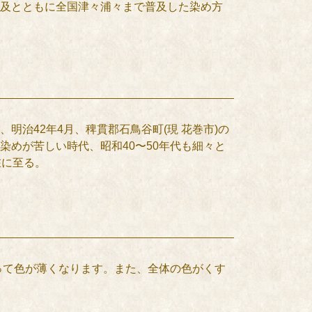
及とともに全国津々浦々まで普及した染め方
治42年4月、稗貫郡石鳥谷町(現 花巻市)の
めが苦しい時代、昭和40〜50年代も細々と
在に至る。
って色が薄くなります。また、全体の色がくす