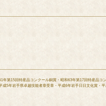
61年第15回特産品コンクール銅賞・昭和63年第17回特産品コ
平成5年岩手県卓越技能者章受章・平成6年岩手日日文化賞・平