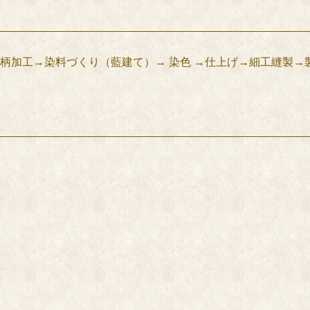
柄加工→染料づくり（藍建て）→ 染色 →仕上げ→細工縫製→