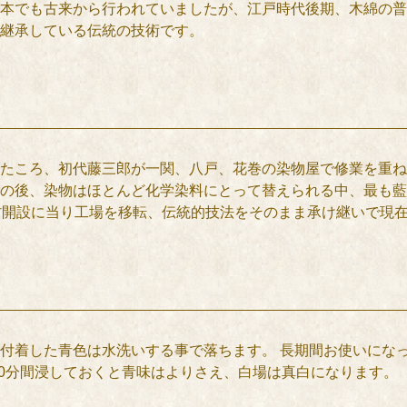
本でも古来から行われていましたが、江戸時代後期、木綿の普
継承している伝統の技術です。
ころ、初代藤三郎が一関、八戸、花巻の染物屋で修業を重ね、明
の後、染物はほとんど化学染料にとって替えられる中、最も藍染
村開設に当り工場を移転、伝統的技法をそのまま承け継いで現
付着した青色は水洗いする事で落ちます。 長期間お使いにな
60分間浸しておくと青味はよりさえ、白場は真白になります。