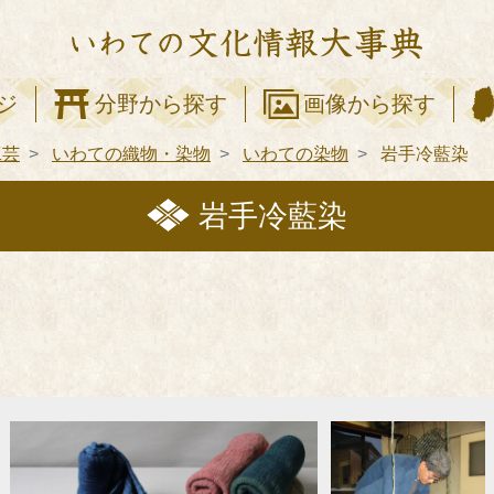
ジ
分野から探す
画像から探す
工芸
いわての織物・染物
いわての染物
岩手冷藍染
岩手冷藍染