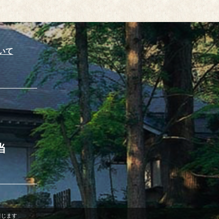
いて
当
禁じます