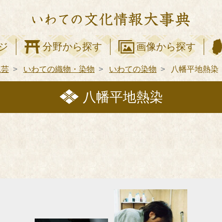
ジ
分野から探す
画像から探す
工芸
いわての織物・染物
いわての染物
八幡平地熱染
八幡平地熱染