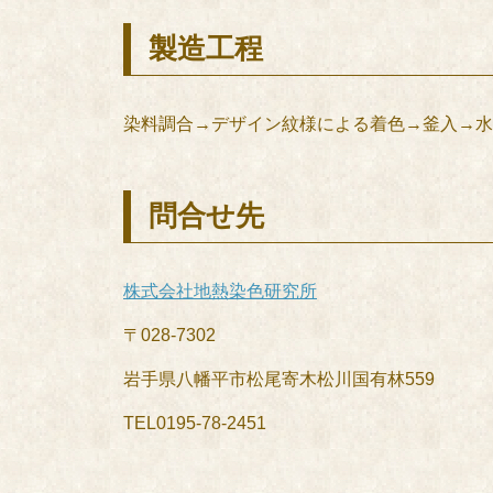
製造工程
染料調合→デザイン紋様による着色→釜入→水
問合せ先
株式会社地熱染色研究所
〒028-7302
岩手県八幡平市松尾寄木松川国有林559
TEL0195-78-2451