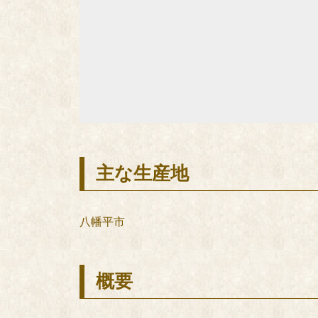
主な生産地
八幡平市
概要