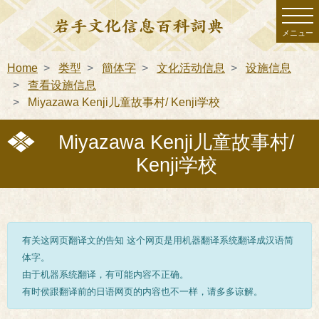
メニュー
Home
类型
簡体字
文化活动信息
设施信息
查看设施信息
Miyazawa Kenji儿童故事村/ Kenji学校
Miyazawa Kenji儿童故事村/
Kenji学校
有关这网页翻译文的告知 这个网页是用机器翻译系统翻译成汉语简
体字。
由于机器系统翻译，有可能内容不正确。
有时侯跟翻译前的日语网页的内容也不一样，请多多谅解。