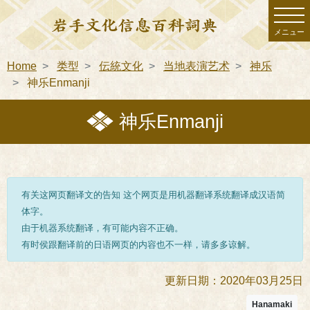
メニュー
Home
类型
伝統文化
当地表演艺术
神乐
神乐Enmanji
神乐Enmanji
有关这网页翻译文的告知 这个网页是用机器翻译系统翻译成汉语简
体字。
由于机器系统翻译，有可能内容不正确。
有时侯跟翻译前的日语网页的内容也不一样，请多多谅解。
更新日期：2020年03月25日
Hanamaki