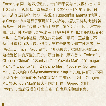
Enmanji在同一地区报道的。专门用于花卷市八坂神社（10
月25日），观音堂，鸟屋崎神社和其他神社的年度祭。过
去，从收成到新年假期，参观了Yuguchi和Hanamaki地区，
在Gongen Mai进行了驱魔和烈火祈祷。据说它将与H池峰神
乐几乎同时进行传播，但由于没有可靠的记录，因此细节未
知。江户时代初期，北松斋在Hi崎神社和瓦加2县的城堡花eg
市时，在鸟崎神社祭（现在的花卷祭）期间，三越重，不
动，神道和山武祈祷。但是，没有帮助者，却有推荐者，当
他献上Enmanji Kagura时，他开始搬家。据说他从那以后开
始接受松井的厚重的庇护。演出包括志摩六番（“ Torimai”，“
Chisose Okinai”，“ Sanbaso”，“ Yawata Mai”，“ Yamagami
Mai”，“ Iwato Kai”），Zaiga no Mai，Kyogen和Gongen
Mai。公式6的顺序与Hayaikemine Kagura的顺序相同，不同
之处在于，冲绳前千岁的舞蹈发生了变化。另外，Gongen
Mai与Gongen Mai的最大不同之处在于Gongen尖叫“
Peepy”，然后吞咽并呼出白布，白色风扇和侧腋窝。