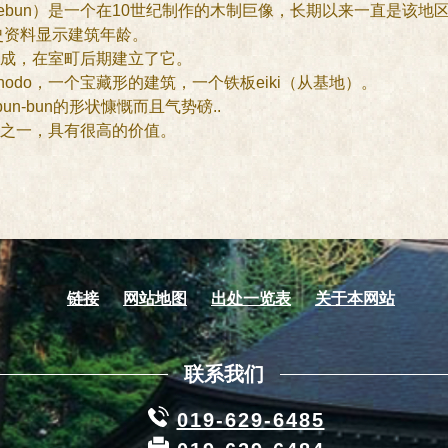
hu（Hebun）是一个在10世纪制作的木制巨像，长期以来一直是该
史资料显示建筑年龄。
成，在室町后期建立了它。
nhodo，一个宝藏形的建筑，一个铁板eiki（从基地）。
abun-bun的形状慷慨而且气势磅..
之一，具有很高的价值。
链接
网站地图
出处一览表
关于本网站
联系我们
019-629-6485