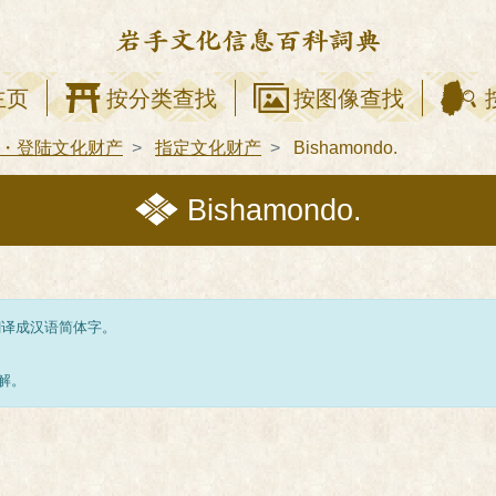
主页
按分类查找
按图像查找
・登陆文化财产
指定文化财产
Bishamondo.
Bishamondo.
翻译成汉语简体字。
解。