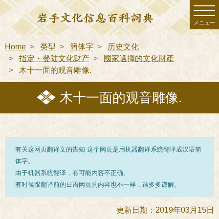
メニュー
Home
类型
簡体字
历史文化
指定・登陆文化财产
國家選擇的文化財產
木十一面的观音雕像.
木十一面的观音雕像.
有关这网页翻译文的告知 这个网页是用机器翻译系统翻译成汉语简
体字。
由于机器系统翻译，有可能内容不正确。
有时侯跟翻译前的日语网页的内容也不一样，请多多谅解。
更新日期：2019年03月15日