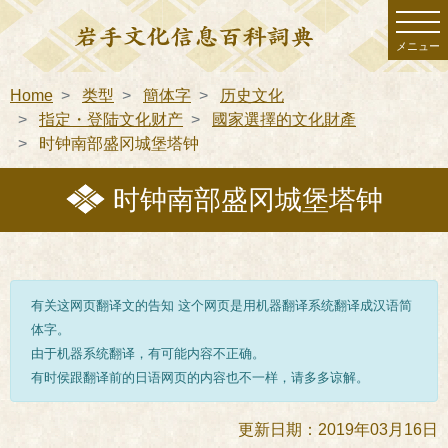
メニュー
Home
类型
簡体字
历史文化
指定・登陆文化财产
國家選擇的文化財產
时钟南部盛冈城堡塔钟
时钟南部盛冈城堡塔钟
有关这网页翻译文的告知 这个网页是用机器翻译系统翻译成汉语简
体字。
由于机器系统翻译，有可能内容不正确。
有时侯跟翻译前的日语网页的内容也不一样，请多多谅解。
更新日期：2019年03月16日