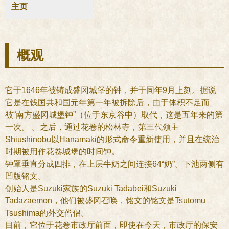
主页
概观
它于1646年被铸成盛冈城堡的钟，并于同年9月上刻。据说
它是在钱国共和国元年第一年被拆除后，由于体积不足而
被“南方盛冈城堡钟”（位于东京谷中）取代，这是五年来的第
一次。 。之后，通过花卷的松林寺，第三代领主
Shiushinobu以Hanamaki的形式命令重新使用，并且在统治
时期被用作花卷城堡的时间钟。
钟罩垂直分成四排，在上层牛奶之间连接64“奶”。下池两侧有
凹版铭文。
创始人是Suzuki家族的Suzuki Tadabei和Suzuki
Tadazaemon，他们被盛冈召唤，铭文的铭文是Tsutomu
Tsushima的外交僧侣。
目前，它位于花卷市政厅前面，即使在今天，市政厅的保安