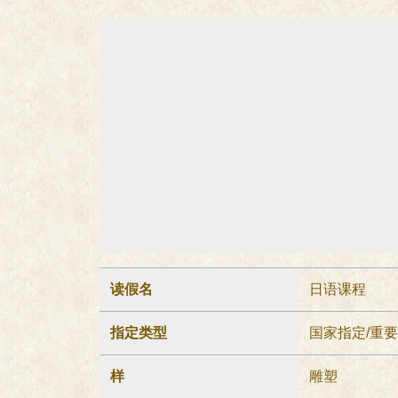
读假名
日语课程
指定类型
国家指定/重
样
雕塑