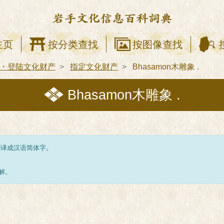
主页
按分类查找
按图像查找
・登陆文化财产
指定文化财产
Bhasamon木雕象 .
Bhasamon木雕象 .
翻译成汉语简体字。
解。