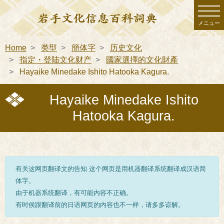
メニュー
Home
类型
簡体字
历史文化
指定・登陆文化财产
國家選擇的文化財產
Hayaike Minedake Ishito Hatooka Kagura.
Hayaike Minedake Ishito
Hatooka Kagura.
有关这网页翻译文的告知 这个网页是用机器翻译系统翻译成汉语简
体字。
由于机器系统翻译，有可能内容不正确。
有时侯跟翻译前的日语网页的内容也不一样，请多多谅解。