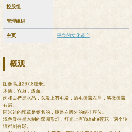
控股组
管理组织
主页
平泉的文化遗产
概观
图像高度267.8厘米。
木质，Yaki，漆面。
肉和白桦是水晶，头发上有毛发，眉毛覆盖左肩，略微覆盖
右肩。
阿米达的印章是签名的，腿是右脚外的结扎座位。
浅色脊柱是木制的双圆形灯，灯光上有Yahaha莲花，两个轮
辋都刻有球。