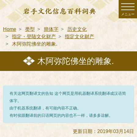
メニュー
Home
类型
簡体字
历史文化
指定・登陆文化财产
指定文化财产
木阿弥陀佛坐的雕象.
木阿弥陀佛坐的雕象.
有关这网页翻译文的告知 这个网页是用机器翻译系统翻译成汉语简
体字。
由于机器系统翻译，有可能内容不正确。
有时侯跟翻译前的日语网页的内容也不一样，请多多谅解。
更新日期：2019年03月14日