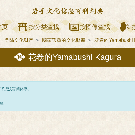
主页
按分类查找
按图像查找
・登陆文化财产
國家選擇的文化財產
花卷的Yamabushi K
花卷的Yamabushi Kagura
翻译成汉语简体字。
解。