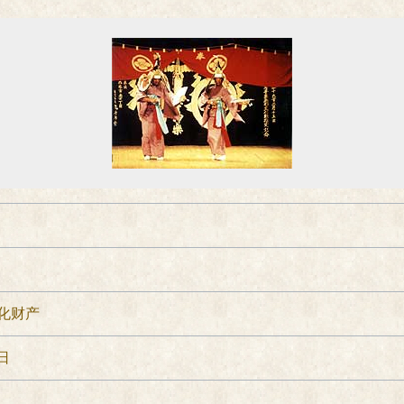
化财产
日