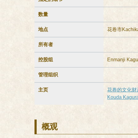
数量
地点
花卷市Kachikac
所有者
控股组
Enmanji 
管理组织
主页
花卷的文化财产En
Kouda Ka
概观