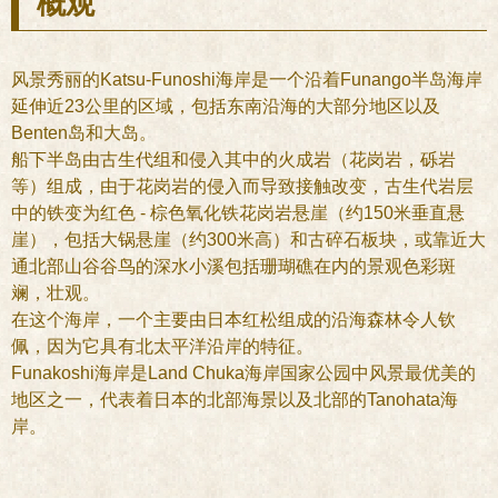
概观
风景秀丽的Katsu-Funoshi海岸是一个沿着Funango半岛海岸
延伸近23公里的区域，包括东南沿海的大部分地区以及
Benten岛和大岛。
船下半岛由古生代组和侵入其中的火成岩（花岗岩，砾岩
等）组成，由于花岗岩的侵入而导致接触改变，古生代岩层
中的铁变为红色 - 棕色氧化铁花岗岩悬崖（约150米垂直悬
崖），包括大锅悬崖（约300米高）和古碎石板块，或靠近大
通北部山谷谷鸟的深水小溪包括珊瑚礁在内的景观色彩斑
斓，壮观。
在这个海岸，一个主要由日本红松组成的沿海森林令人钦
佩，因为它具有北太平洋沿岸的特征。
Funakoshi海岸是Land Chuka海岸国家公园中风景最优美的
地区之一，代表着日本的北部海景以及北部的Tanohata海
岸。