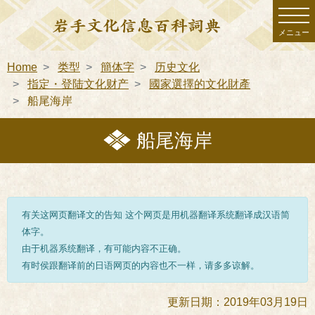
メニュー
Home
类型
簡体字
历史文化
指定・登陆文化财产
國家選擇的文化財產
船尾海岸
船尾海岸
有关这网页翻译文的告知 这个网页是用机器翻译系统翻译成汉语简
体字。
由于机器系统翻译，有可能内容不正确。
有时侯跟翻译前的日语网页的内容也不一样，请多多谅解。
更新日期：2019年03月19日