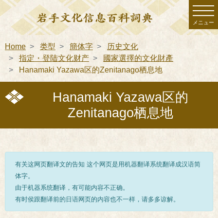
メニュー
Home
类型
簡体字
历史文化
指定・登陆文化财产
國家選擇的文化財產
Hanamaki Yazawa区的Zenitanago栖息地
Hanamaki Yazawa区的
Zenitanago栖息地
有关这网页翻译文的告知 这个网页是用机器翻译系统翻译成汉语简
体字。
由于机器系统翻译，有可能内容不正确。
有时侯跟翻译前的日语网页的内容也不一样，请多多谅解。