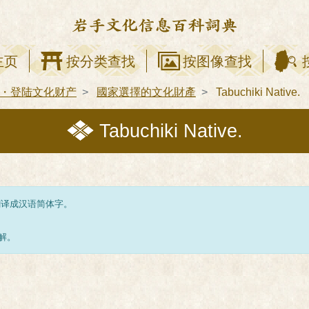
主页
按分类查找
按图像查找
・登陆文化财产
國家選擇的文化財產
Tabuchiki Native.
Tabuchiki Native.
翻译成汉语简体字。
解。