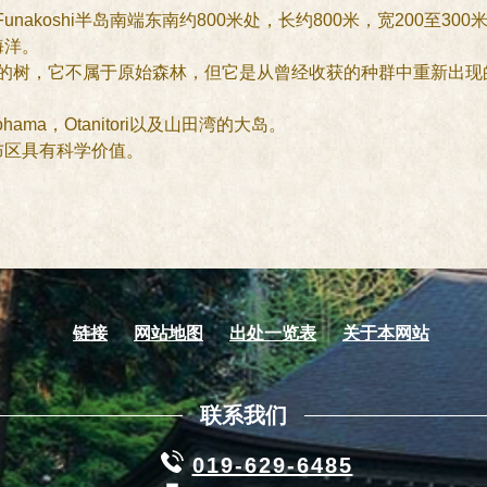
，位于Funakoshi半岛南端东南约800米处，长约800米，宽200至300
海洋。
e）的一棵高大的树，它不属于原始森林，但它是从曾经收获的种群中重
ma，Otanitori以及山田湾的大岛。
分布区具有科学价值。
链接
网站地图
出处一览表
关于本网站
联系我们
019-629-6485