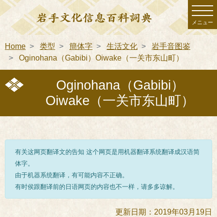
メニュー
Home
类型
簡体字
生活文化
岩手音图鉴
Oginohana（Gabibi）Oiwake（一关市东山町）
Oginohana（Gabibi）
Oiwake（一关市东山町）
有关这网页翻译文的告知 这个网页是用机器翻译系统翻译成汉语简
体字。
由于机器系统翻译，有可能内容不正确。
有时侯跟翻译前的日语网页的内容也不一样，请多多谅解。
更新日期：2019年03月19日