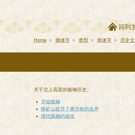
回到
Home
簡体字
类型
簡体字
历史文
关于北上高原的炼钢历史。
开始炼钢
铁矿山提升了南方铁的名声
现代炼钢的诞生