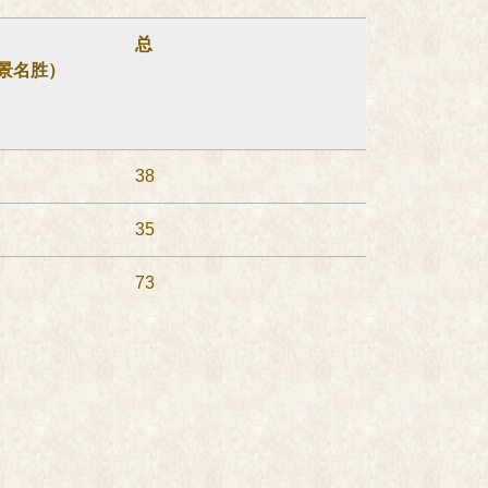
总
景名胜）
38
35
73