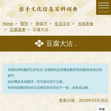
メニュー
Home
類型
簡体字
生活文化
当地美食
豆腐菜单
豆腐大沽 .
豆腐大沽 .
有關這網頁翻譯文的告知 這個網頁是用機器翻譯系統翻譯成漢語簡
體字。
由於機器系統翻譯，有可能內容不正確。
有時侯跟翻譯前的日語網頁的內容也不一樣，請多多諒解。
更新日期：2019年03月16日
Kuji