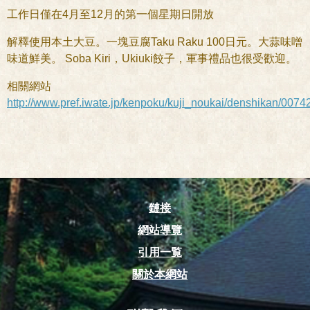
工作日僅在4月至12月的第一個星期日開放
解釋使用本土大豆。一塊豆腐Taku Raku 100日元。大蒜味噌
味道鮮美。 Soba Kiri，Ukiuki餃子，軍事禮品也很受歡迎。
相關網站
http://www.pref.iwate.jp/kenpoku/kuji_noukai/denshikan/0074
鏈接
網站導覽
引用一覧
關於本網站