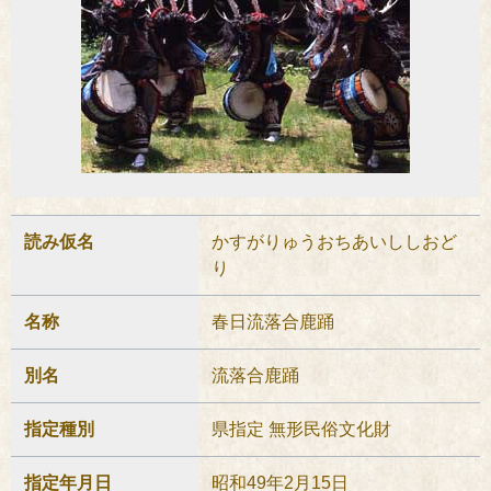
読み仮名
かすがりゅうおちあいししおど
り
名称
春日流落合鹿踊
別名
流落合鹿踊
指定種別
県指定 無形民俗文化財
指定年月日
昭和49年2月15日