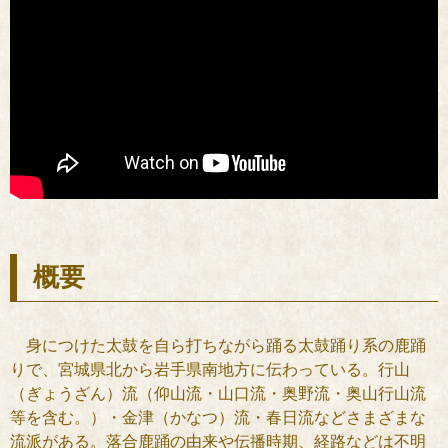
概要
身につけた太鼓を自ら打ちながら踊る太鼓踊り系の鹿踊
りで、宮城県北から岩手県南地方に伝わっている。行山
（ぎょうざん）流（仰山流・山口流・奥野流・奥山行山流
等を含む。）・金津（かなつ）流・春日流などさまざまな
流派がある。落合鹿踊の由来や伝播時期、経路などは不明