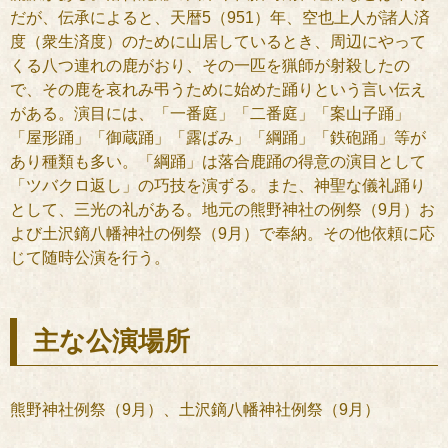
だが、伝承によると、天暦5（951）年、空也上人が諸人済
度（衆生済度）のために山居しているとき、周辺にやって
くる八つ連れの鹿がおり、その一匹を猟師が射殺したの
で、その鹿を哀れみ弔うために始めた踊りという言い伝え
がある。演目には、「一番庭」「二番庭」「案山子踊」
「屋形踊」「御蔵踊」「露ばみ」「綱踊」「鉄砲踊」等が
あり種類も多い。「綱踊」は落合鹿踊の得意の演目として
「ツバクロ返し」の巧技を演ずる。また、神聖な儀礼踊り
として、三光の礼がある。地元の熊野神社の例祭（9月）お
よび土沢鏑八幡神社の例祭（9月）で奉納。その他依頼に応
じて随時公演を行う。
主な公演場所
熊野神社例祭（9月）、土沢鏑八幡神社例祭（9月）