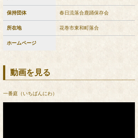
保持団体
春日流落合鹿踊保存会
所在地
花巻市東和町落合
ホームページ
動画を見る
一番庭（いちばんにわ）