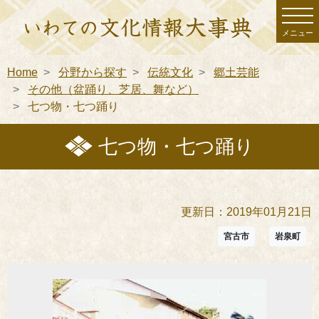
メニュー
Home
分野から探す
伝統文化
郷土芸能
その他（盆踊り、芝居、舞など）
七つ物・七つ踊り
七つ物・七つ踊り
更新日：2019年01月21日
宮古市
岩泉町