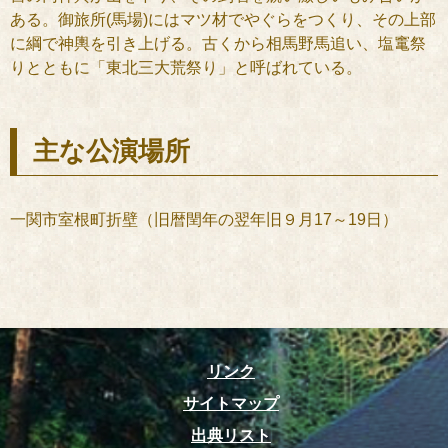
ある。御旅所(馬場)にはマツ材でやぐらをつくり、その上部
に綱で神輿を引き上げる。古くから相馬野馬追い、塩竃祭
りとともに「東北三大荒祭り」と呼ばれている。
主な公演場所
一関市室根町折壁（旧暦閏年の翌年旧９月17～19日）
リンク
サイトマップ
出典リスト