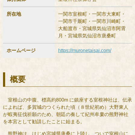
所在地
一関市室根町・一関市大東町・
一関市千厩町・一関市川崎町・
大船渡市・宮城県気仙沼市阿霄
月・宮城県気仙沼市唐桑町
ホームページ
https://muronetaisai.com/
概要
室根山の中腹、標高約800m に鎮座する室根神社は、伝承
によれば、多賀城のつくられた頃（８世紀初め）大野東人
が蝦夷征伐祈願のため、朝廷の奏して紀州牟婁の熊野神社
を本宮として勧請したことに始まる。
熊野神は、はじめ宮城県唐桑に上陸し、ついで室根山に