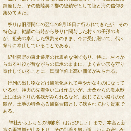
鎮座した。その後陸奥７郡の総鎮守として陸と海の信仰を
集めてきた。
祭りは旧暦閏年の翌年の9月19日に行われてきたが、その
特色は、勧請の当時から祭りに関与した村々の子孫の者
が、祖先の奉仕した役割そのまま、今に受け継いで、代々
祭りに奉仕していることである。
紀州熊野の東北遷座の代表的な例であり、特に、村々か
ら出る神役が昔ながらの伝承のままに、よく古い形を守り
奉仕していることに、民間信仰上高い価値がみられる。
行列の出し物などは風流化されて華やかなものになって
いるが、神輿の先着争いには作占いが、唐桑からの潮水献
上には浜下りの名残がみられるなど、総じて古い祭りの形
態が、土地の特色ある風俗習慣として残されており貴重で
ある。
神社からふもとの御旅所（おたびしょ）まで、本宮と新
宮の両神輿が山を下り、その到着を競い激しいもみ合いが