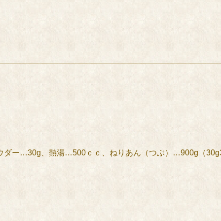
ダー…30g、熱湯…500ｃｃ、ねりあん（つぶ）…900g（30g