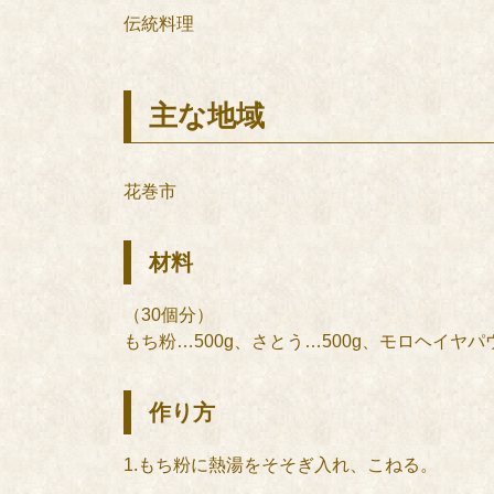
伝統料理
主な地域
花巻市
材料
（30個分）
もち粉…500g、さとう…500g、モロヘイヤパウ
作り方
1.もち粉に熱湯をそそぎ入れ、こねる。