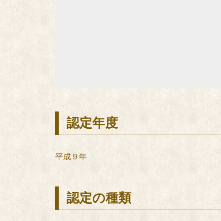
認定年度
平成９年
認定の種類