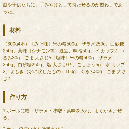
戚や子供たちに、手みやげとして持たせるのが習わしであ
った。
材料
（300g4本）〔みそ味〕米の粉500g、ザラメ250g、白砂糖
250g、薬味（シナモン等）適宜、味噌50g、水 カップ2、く
るみ30g、ごま 大さじ5〔塩味〕米の粉500g、ザラメ
250g、白砂糖250g、塩 大さじ0.5、こしょう5g、水 カップ
2、よもぎ（水に戻したもの）100g、くるみ30g、ごま 大さ
じ2
作り方
1.ボールに粉・ザラメ・味噌・薬味を入れ、よくかきまぜ
る。