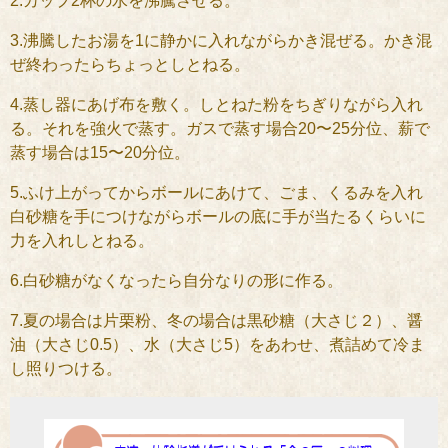
2.カップ2杯の水を沸騰させる。
3.沸騰したお湯を1に静かに入れながらかき混ぜる。かき混
ぜ終わったらちょっとしとねる。
4.蒸し器にあげ布を敷く。しとねた粉をちぎりながら入れ
る。それを強火で蒸す。ガスで蒸す場合20〜25分位、薪で
蒸す場合は15〜20分位。
5.ふけ上がってからボールにあけて、ごま、くるみを入れ
白砂糖を手につけながらボールの底に手が当たるくらいに
力を入れしとねる。
6.白砂糖がなくなったら自分なりの形に作る。
7.夏の場合は片栗粉、冬の場合は黒砂糖（大さじ２）、醤
油（大さじ0.5）、水（大さじ5）をあわせ、煮詰めて冷ま
し照りつける。