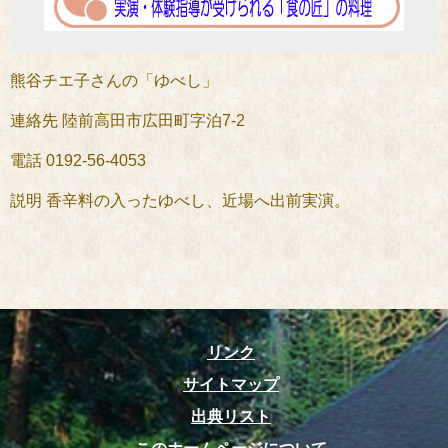
熊谷チエ子さんの「ゆべし」
連絡先 陸前高田市広田町字泊7-2
電話 0192-56-4053
説明 香辛料の入ったゆべし、近場へ出前実演。
リンク
サイトマップ
出典リスト