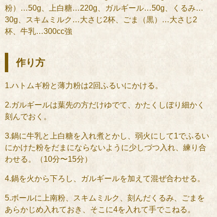
粉）…50g、上白糖…220g、ガルギール…50g、くるみ…
30g、スキムミルク…大さじ2杯、ごま（黒）…大さじ2
杯、牛乳…300cc強
作り方
1.ハトムギ粉と薄力粉は2回ふるいにかける。
2.ガルギールは葉先の方だけゆでて、かたくしぼり細かく
刻んでおく。
3.鍋に牛乳と上白糖を入れ煮とかし、弱火にして1でふるい
にかけた粉をだまにならないように少しづつ入れ、練り合
わせる。（10分〜15分）
4.鍋を火から下ろし、ガルギールを加えて混ぜ合わせる。
5.ボールに上南粉、スキムミルク、刻んだくるみ、ごまを
あらかじめ入れておき、そこに4を入れて手でこねる。