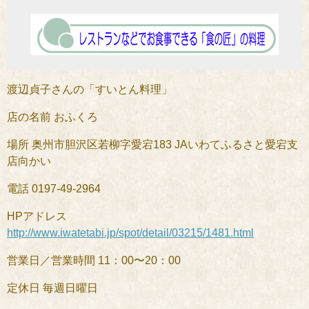
渡辺貞子さんの「すいとん料理」
店の名前 おふくろ
場所 奥州市胆沢区若柳字愛宕183 JAいわてふるさと愛宕支
店向かい
電話 0197-49-2964
HPアドレス
http://www.iwatetabi.jp/spot/detail/03215/1481.html
営業日／営業時間 11：00〜20：00
定休日 毎週日曜日