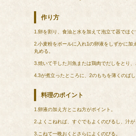
作り方
1.卵を割り、食油と水を加えて泡立て器でほぐ
2.小麦粉をボールに入れ1の卵液をしずかに
丸める。
3.焼いて干した川魚または鶏肉でだしをとり
4.3が煮立ったところに、2のもちを薄くの
料理のポイント
1.卵液の加え方とこね方がポイント。
2.よくこねれば、すぐでもよくのびるし、汁
3.こねて一晩おくとさらによくのびる。