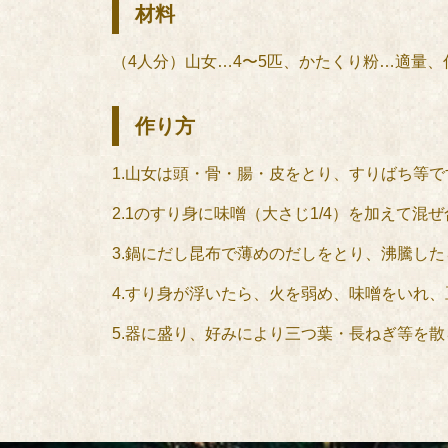
材料
（4人分）山女…4〜5匹、かたくり粉…適量
作り方
1.山女は頭・骨・腸・皮をとり、すりばち等
2.1のすり身に味噌（大さじ1/4）を加えて
3.鍋にだし昆布で薄めのだしをとり、沸騰し
4.すり身が浮いたら、火を弱め、味噌をいれ
5.器に盛り、好みにより三つ葉・長ねぎ等を散