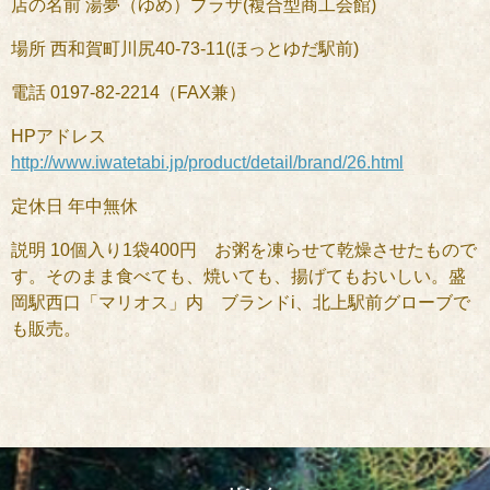
店の名前 湯夢（ゆめ）プラザ(複合型商工会館)
場所 西和賀町川尻40-73-11(ほっとゆだ駅前)
電話 0197-82-2214（FAX兼）
HPアドレス
http://www.iwatetabi.jp/product/detail/brand/26.html
定休日 年中無休
説明 10個入り1袋400円 お粥を凍らせて乾燥させたもので
す。そのまま食べても、焼いても、揚げてもおいしい。盛
岡駅西口「マリオス」内 ブランドi、北上駅前グローブで
も販売。