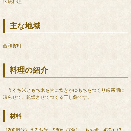
伝統料理
主な地域
西和賀町
料理の紹介
うるち米ともち米を粥に炊きかゆもちをつくり厳寒期に
凍らせて、乾燥させてつくる干し餅です。
材料
（200個分）うるち米…980g（7合）、もち米…420g（3