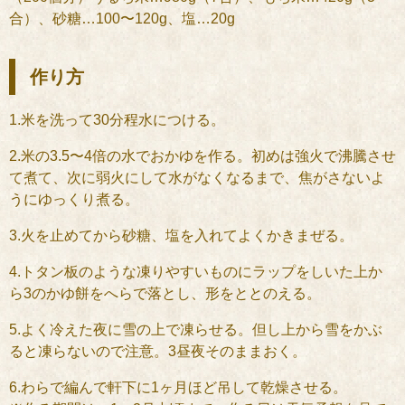
合）、砂糖…100〜120g、塩…20g
作り方
1.米を洗って30分程水につける。
2.米の3.5〜4倍の水でおかゆを作る。初めは強火で沸騰させ
て煮て、次に弱火にして水がなくなるまで、焦がさないよ
うにゆっくり煮る。
3.火を止めてから砂糖、塩を入れてよくかきまぜる。
4.トタン板のような凍りやすいものにラップをしいた上か
ら3のかゆ餅をへらで落とし、形をととのえる。
5.よく冷えた夜に雪の上で凍らせる。但し上から雪をかぶ
ると凍らないので注意。3昼夜そのままおく。
6.わらで編んで軒下に1ヶ月ほど吊して乾燥させる。