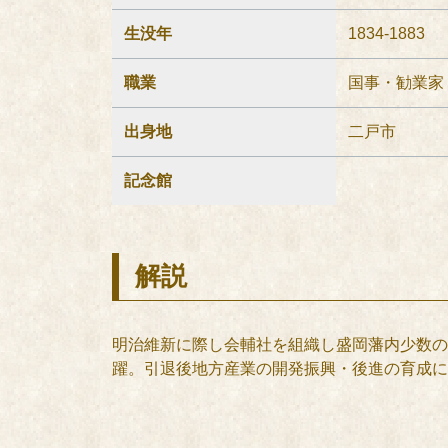
生没年
1834-1883
職業
国事・勧業家
出身地
二戸市
記念館
解説
明治維新に際し会輔社を組織し盛岡藩内少数の
躍。引退後地方産業の開発振興・後進の育成に