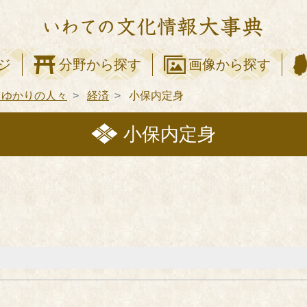
ジ
分野から探す
画像から探す
てゆかりの人々
経済
小保内定身
小保内定身