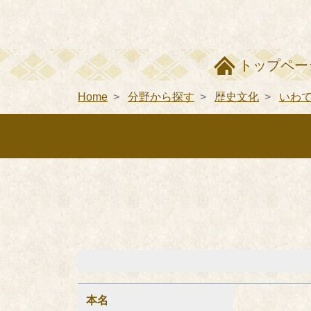
トップペー
Home
分野から探す
歴史文化
いわ
本名