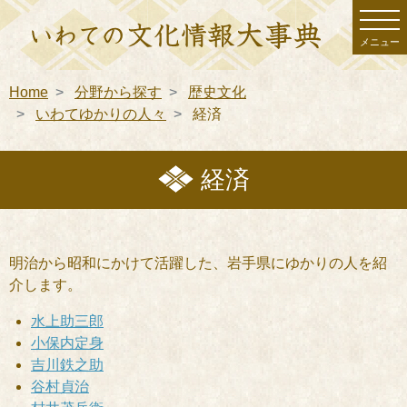
メニュー
Home
分野から探す
歴史文化
いわてゆかりの人々
経済
経済
明治から昭和にかけて活躍した、岩手県にゆかりの人を紹
介します。
水上助三郎
小保内定身
吉川鉄之助
谷村貞治