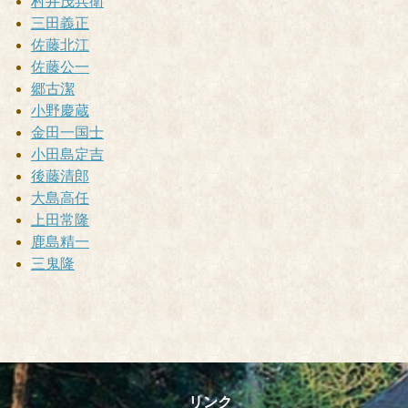
村井茂兵衛
三田義正
佐藤北江
佐藤公一
郷古潔
小野慶蔵
金田一国士
小田島定吉
後藤清郎
大島高任
上田常隆
鹿島精一
三鬼隆
リンク