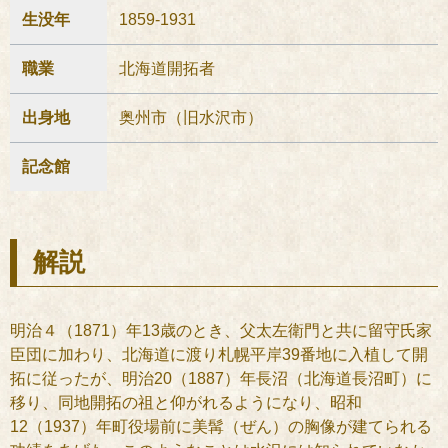
生没年
1859-1931
職業
北海道開拓者
出身地
奥州市（旧水沢市）
記念館
解説
明治４（1871）年13歳のとき、父太左衛門と共に留守氏家
臣団に加わり、北海道に渡り札幌平岸39番地に入植して開
拓に従ったが、明治20（1887）年長沼（北海道長沼町）に
移り、同地開拓の祖と仰がれるようになり、昭和
12（1937）年町役場前に美髯（ぜん）の胸像が建てられる