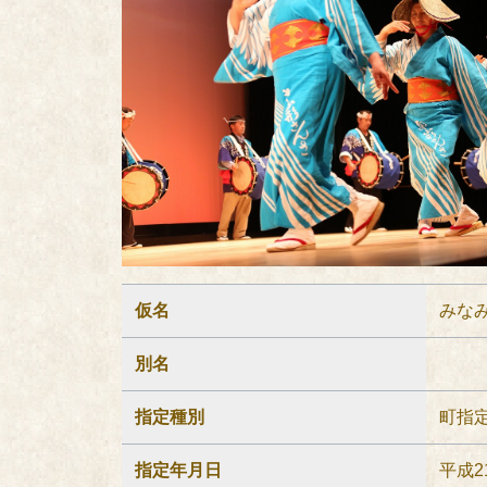
仮名
みな
別名
指定種別
町指
指定年月日
平成2