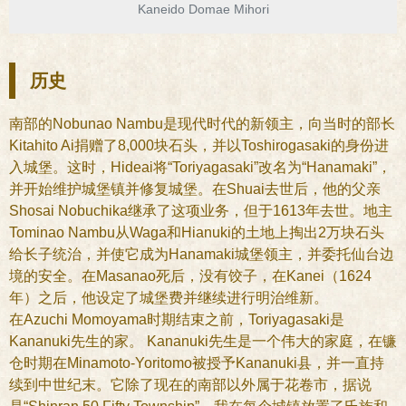
Kaneido Domae Mihori
历史
南部的Nobunao Nambu是现代时代的新领主，向当时的部长
Kitahito Ai捐赠了8,000块石头，并以Toshirogasaki的身份进
入城堡。这时，Hideai将“Toriyagasaki”改名为“Hanamaki”，
并开始维护城堡镇并修复城堡。在Shuai去世后，他的父亲
Shosai Nobuchika继承了这项业务，但于1613年去世。地主
Tominao Nambu从Waga和Hianuki的土地上掏出2万块石头
给长子统治，并使它成为Hanamaki城堡领主，并委托仙台边
境的安全。在Masanao死后，没有饺子，在Kanei（1624
年）之后，他设定了城堡费并继续进行明治维新。
在Azuchi Momoyama时期结束之前，Toriyagasaki是
Kananuki先生的家。 Kananuki先生是一个伟大的家庭，在镰
仓时期在Minamoto-Yoritomo被授予Kananuki县，并一直持
续到中世纪末。它除了现在的南部以外属于花卷市，据说