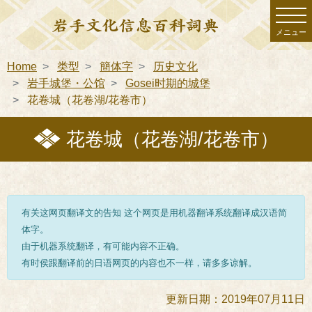
メニュー
Home
类型
簡体字
历史文化
岩手城堡・公馆
Gosei时期的城堡
花卷城（花卷湖/花卷市）
花卷城（花卷湖/花卷市）
有关这网页翻译文的告知 这个网页是用机器翻译系统翻译成汉语简
体字。
由于机器系统翻译，有可能内容不正确。
有时侯跟翻译前的日语网页的内容也不一样，请多多谅解。
更新日期：2019年07月11日