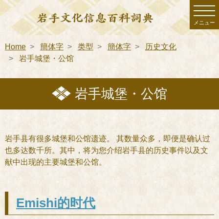
メニュー
Home
簡体字
类型
簡体字
历史文化
岩手城堡・公馆
岩手城堡・公馆
岩手县有很多城堡和公馆遗迹。 其数量众多，即便是确认过
也多达数千所。其中，将为您介绍岩手县的历史事件以及文
献中出现的主要城堡和公馆。
Emishi的时代