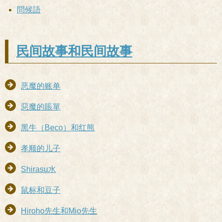
問候語
民间故事和民间故事
恶魔的账单
惡魔的賬單
黑牛（Beco）和红熊
孝顺的儿子
Shirasu水
鼠标和豆子
Hiroho先生和Mio先生