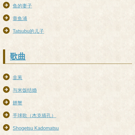
鱼的妻子
章鱼浦
Tatsubu的儿子
歌曲
韭葱
与米饭结婚
翅蟹
手球歌（杰克插孔）
Shogetsu Kadomatsu