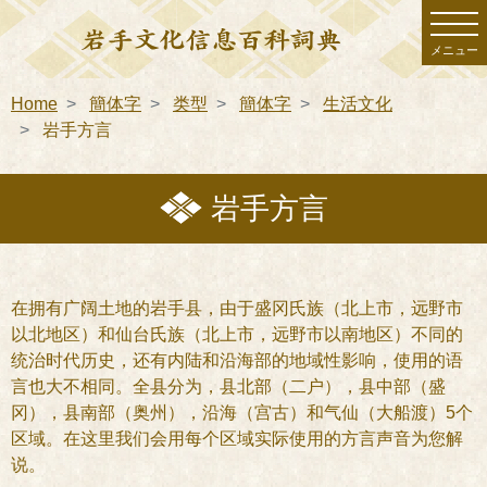
メニュー
Home
簡体字
类型
簡体字
生活文化
岩手方言
岩手方言
在拥有广阔土地的岩手县，由于盛冈氏族（北上市，远野市
以北地区）和仙台氏族（北上市，远野市以南地区）不同的
统治时代历史，还有内陆和沿海部的地域性影响，使用的语
言也大不相同。全县分为，县北部（二户），县中部（盛
冈），县南部（奥州），沿海（宫古）和气仙（大船渡）5个
区域。在这里我们会用每个区域实际使用的方言声音为您解
说。