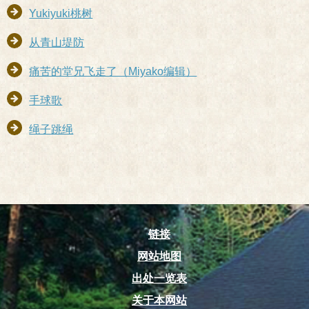
Yukiyuki桃树
从青山堤防
痛苦的堂兄飞走了（Miyako编辑）
手球歌
绳子跳绳
链接
网站地图
出处一览表
关于本网站