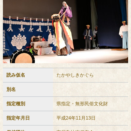
読み仮名
たかやしきかぐら
別名
指定種別
県指定・無形民俗文化財
指定年月日
平成24年11月13日