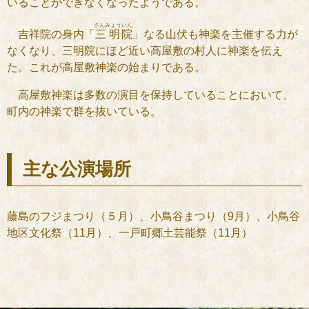
いることができなくなったようである。
さんみょう
いん
吉祥院の身内「
三明
院
」なる山伏も神楽を主催する力が
なくなり、三明院にほど近い高屋敷の村人に神楽を伝え
た。これが高屋敷神楽の始まりである。
高屋敷神楽は多数の演目を保持していることにおいて、
町内の神楽で群を抜いている。
主な公演場所
藤島のフジまつり（５月）、小鳥谷まつり（9月）、小鳥谷
地区文化祭（11月）、一戸町郷土芸能祭（11月）