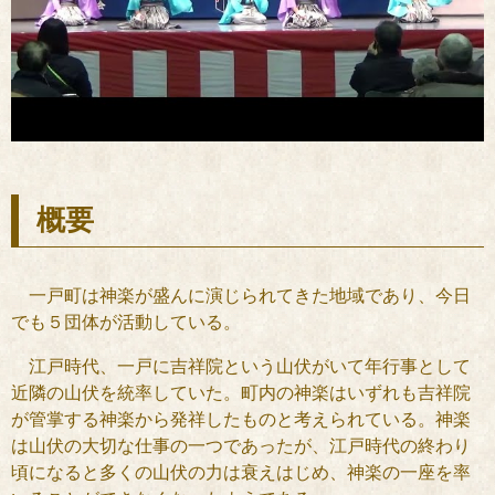
概要
一戸町は神楽が盛んに演じられてきた地域であり、今日
でも５団体が活動している。
江戸時代、一戸に吉祥院という山伏がいて年行事として
近隣の山伏を統率していた。町内の神楽はいずれも吉祥院
が管掌する神楽から発祥したものと考えられている。神楽
は山伏の大切な仕事の一つであったが、江戸時代の終わり
頃になると多くの山伏の力は衰えはじめ、神楽の一座を率