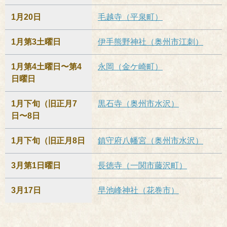
1月20日
毛越寺（平泉町）
1月第3土曜日
伊手熊野神社（奥州市江刺）
1月第4土曜日〜第4
永岡（金ケ崎町）
日曜日
1月下旬（旧正月7
黒石寺（奥州市水沢）
日〜8日
1月下旬（旧正月8日
鎮守府八幡宮（奥州市水沢）
3月第1日曜日
長徳寺（一関市藤沢町）
3月17日
早池峰神社（花巻市）