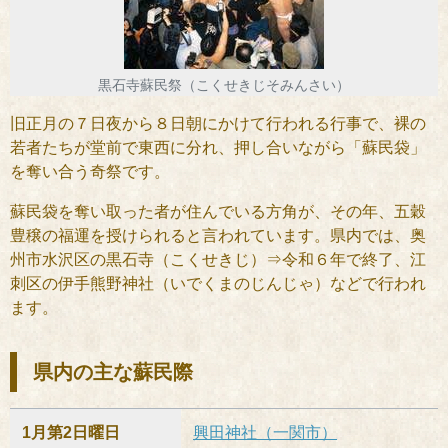
黒石寺蘇民祭（こくせきじそみんさい）
旧正月の７日夜から８日朝にかけて行われる行事で、裸の
若者たちが堂前で東西に分れ、押し合いながら「蘇民袋」
を奪い合う奇祭です。
蘇民袋を奪い取った者が住んでいる方角が、その年、五穀
豊穣の福運を授けられると言われています。県内では、奥
州市水沢区の黒石寺（こくせきじ）⇒令和６年で終了、江
刺区の伊手熊野神社（いでくまのじんじゃ）などで行われ
ます。
県内の主な蘇民際
1月第2日曜日
興田神社（一関市）